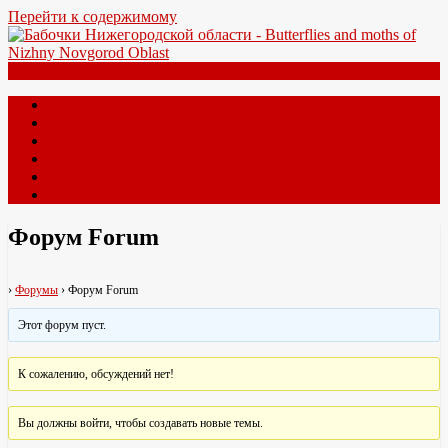
Перейти к содержимому
Меню
Главная
Новые виды New species
Форум Forum
Литература Books
Полезные ссылки Useful links
Контакты Contacts
Форум Forum
›
Форумы
›
Форум Forum
Этот форум пуст.
К сожалению, обсуждений нет!
Вы должны войти, чтобы создавать новые темы.