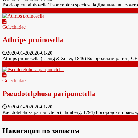
Psoricoptera gibbosella/ Psoricoptera speciosella Два вида выемча
Читать далее
Gelechiidae
Athrips pruinosella
2020-01-20
2020-01-20
Athrips pruinosella (Lienig & Zeller, 1846) Богородский район,
Читать далее
Gelechiidae
Pseudotelphusa paripunctella
2020-01-20
2020-01-20
Pseudotelphusa paripunctella (Thunberg, 1794) Богородский ра
Читать далее
Навигация по записям