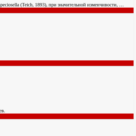
ra speciosella (Teich, 1893), при значительной изменчивости, …
лев.