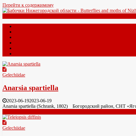
Перейти к содержимому
Меню
Главная
Новые виды New species
Форум Forum
Литература Books
Полезные ссылки Useful links
Контакты Contacts
Gelechiidae
Anarsia spartiella
2023-06-19
2023-06-19
Anarsia spartiella (Schrank, 1802) Богородский район, СНТ «Я
Читать далее
Gelechiidae